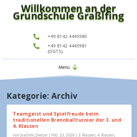
Willkommen an der
Grundschule Graßlfing

+49 8142 4445980

+49 8142 4445981
(OGTS)
Menü
Kategorie:
Archiv
Teamgeist und Spielfreude beim
traditionellen Brennballturnier der 3. und
4. Klassen
von
Joachim_Dietzel
|
Feb. 23, 2026
|
3. Klassen
,
4. Klassen
,