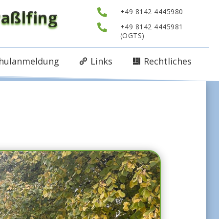
aßlfing

+49 8142 4445980

+49 8142 4445981
(OGTS)
hulanmeldung
Links
Rechtliches